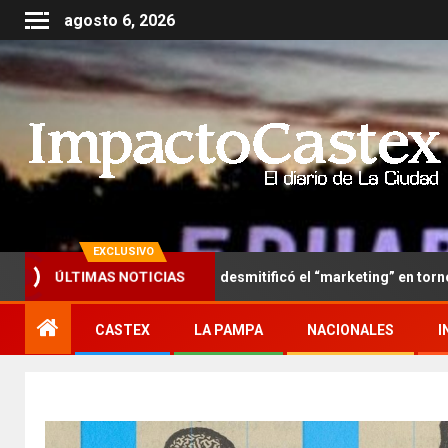
agosto 6, 2026
EXCLUSIVO
ÚLTIMAS NOTICIAS
ido meteorólogo desmitificó el “marketing” en torno de un temor
CASTEX
LA PAMPA
NACIONALES
I