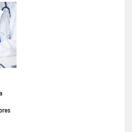
a
ores