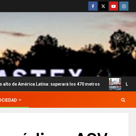
a Latina: superará los 470 metros
Ley de propiedad pri
OCIEDAD