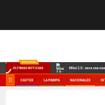
EXCLUSIVO
Milei 2.0.: nace una n
ÚLTIMAS NOTICIAS
CASTEX
LA PAMPA
NACIONALES
IN