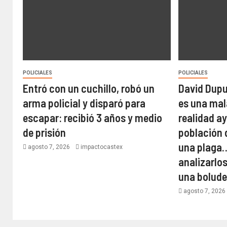
POLICIALES
POLICIALES
Entró con un cuchillo, robó un
David Dupu
arma policial y disparó para
es una mal
escapar: recibió 3 años y medio
realidad a
de prisión
población 
una plaga
agosto 7, 2026
impactocastex
analizarlos
una bolud
agosto 7, 202