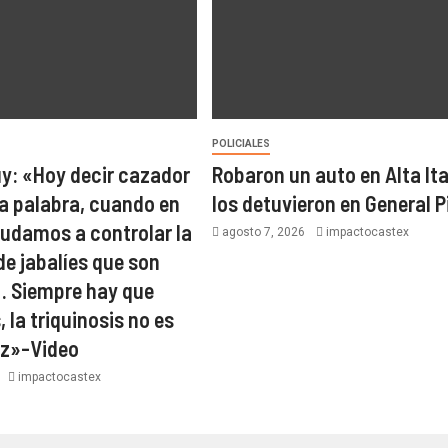
POLICIALES
y: «Hoy decir cazador
Robaron un auto en Alta Ita
a palabra, cuando en
los detuvieron en General P
yudamos a controlar la
agosto 7, 2026
impactocastex
de jabalíes que son
… Siempre hay que
, la triquinosis no es
ez»-Video
6
impactocastex