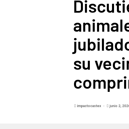
Discuti
animale
jubilad
su veci
compri
impactocastex
junio 2, 202