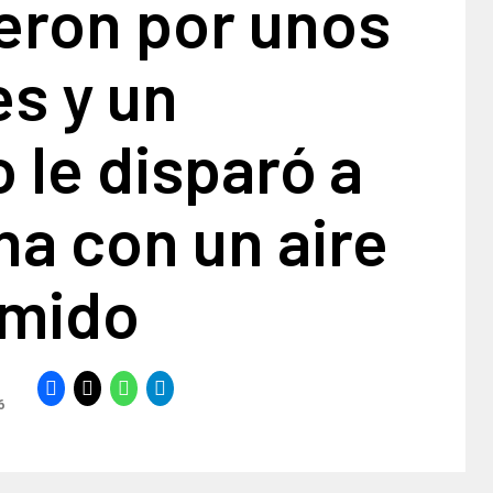
eron por unos
s y un
o le disparó a
na con un aire
mido
6