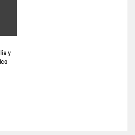
lia y
ico