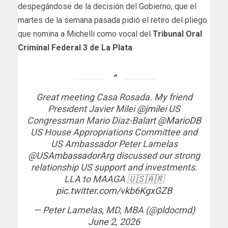
despegándose de la decisión del Gobierno, que el
martes de la semana pasada pidió el retiro del pliego
que nomina a Michelli como vocal del
Tribunal Oral
Criminal Federal 3 de La Plata
.
Great meeting Casa Rosada. My friend
President Javier Milei
@jmilei
US
Congressman Mario Diaz-Balart
@MarioDB
US House Appropriations Committee and
US Ambassador Peter Lamelas
@USAmbassadorArg
discussed our strong
relationship US support and investments.
LLA to MAAGA 🇺🇸🇦🇷
pic.twitter.com/vkb6KgxGZB
— Peter Lamelas, MD, MBA (@pldocmd)
June 2, 2026