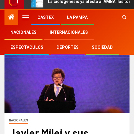
La ciclogénesis ya afecta al AMBA: las torm
CASTEX
LA PAMPA
NACIONALES
INTERNACIONALES
ESPECTACULOS
DEPORTES
SOCIEDAD
NACIONALES
Javier Milei y sus