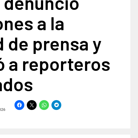
a denunció
ones a la
d de prensa y
 a reporteros
ados
026