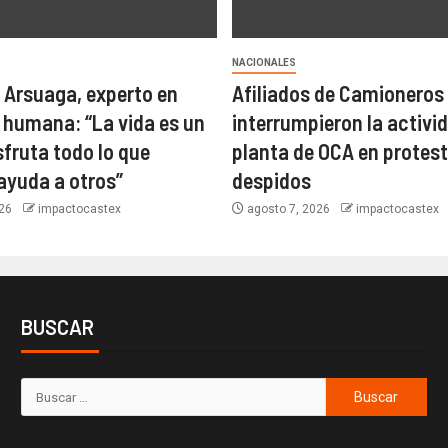
NACIONALES
 Arsuaga, experto en
Afiliados de Camioneros
 humana: “La vida es un
interrumpieron la activi
sfruta todo lo que
planta de OCA en protest
ayuda a otros”
despidos
026
impactocastex
agosto 7, 2026
impactocastex
BUSCAR