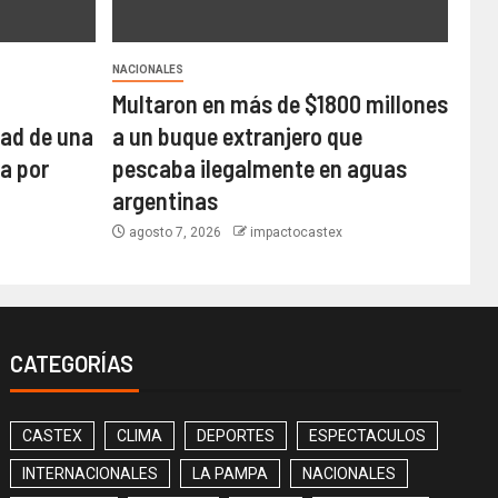
NACIONALES
Multaron en más de $1800 millones
dad de una
a un buque extranjero que
a por
pescaba ilegalmente en aguas
argentinas
agosto 7, 2026
impactocastex
CATEGORÍAS
CASTEX
CLIMA
DEPORTES
ESPECTACULOS
INTERNACIONALES
LA PAMPA
NACIONALES