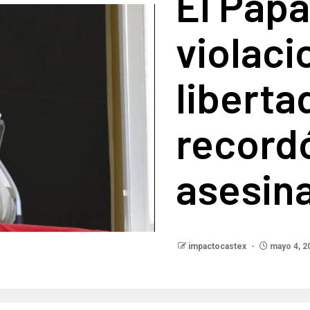
El Pap
violaci
liberta
recordó
asesin
impactocastex
mayo 4, 2