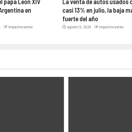
el papa León XIV
La venta de autos usados 
 Argentina en
casi 13% en julio, la baja m
fuerte del año
6
impactocastex
agosto 5, 2026
impactocastex