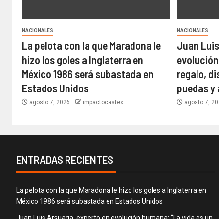
NACIONALES
NACIONALES
La pelota con la que Maradona le
Juan Luis
hizo los goles a Inglaterra en
evolución
México 1986 será subastada en
regalo, di
Estados Unidos
puedas y 
agosto 7, 2026
impactocastex
agosto 7, 2
ENTRADAS RECIENTES
La pelota con la que Maradona le hizo los goles a Inglaterra en
México 1986 será subastada en Estados Unidos
Juan Luis Arsuaga, experto en evolución humana: “La vida es un