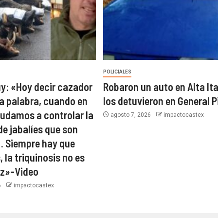
POLICIALES
y: «Hoy decir cazador
Robaron un auto en Alta Ita
a palabra, cuando en
los detuvieron en General P
yudamos a controlar la
agosto 7, 2026
impactocastex
de jabalíes que son
… Siempre hay que
, la triquinosis no es
ez»-Video
6
impactocastex