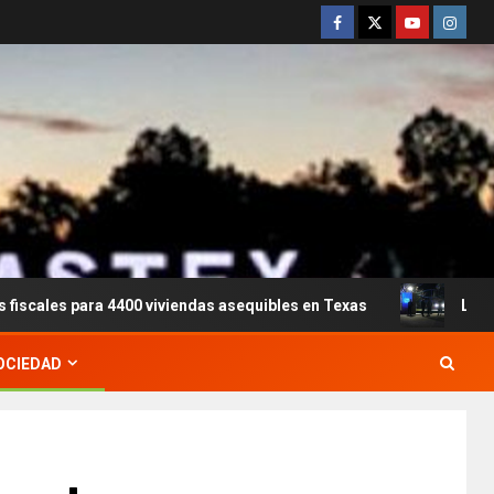
 4400 viviendas asequibles en Texas
La despedida a Jorg
OCIEDAD