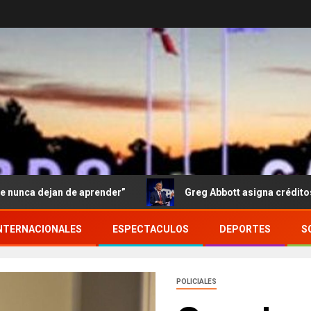
de aprender”
Greg Abbott asigna créditos fiscales para
NTERNACIONALES
ESPECTACULOS
DEPORTES
S
POLICIALES