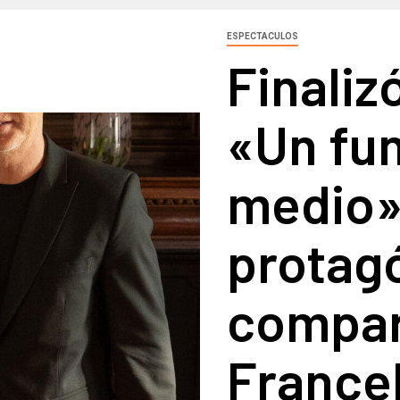
ESPECTACULOS
Finaliz
«Un fun
medio»,
protag
compar
Francel