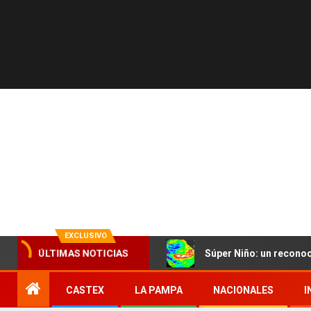
EXCLUSIVO
Súper Niño: un reconoc
ÚLTIMAS NOTICIAS
CASTEX
LA PAMPA
NACIONALES
I