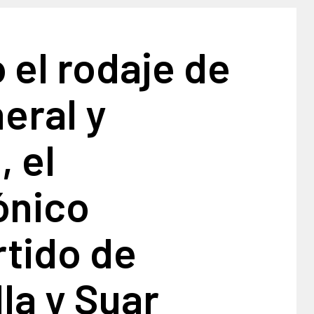
ó el rodaje de
eral y
 el
ónico
tido de
la y Suar