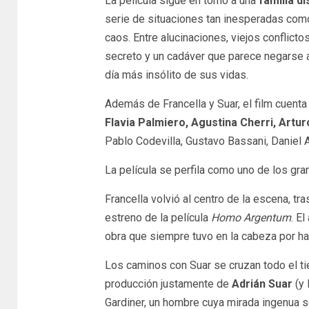
La película sigue en torno a una
familia d
serie de situaciones tan inesperadas como
caos. Entre alucinaciones, viejos conflict
secreto y un cadáver que parece negarse a
día más insólito de sus vidas.
Además de Francella y Suar, el film cuent
Flavia Palmiero, Agustina Cherri, Artur
Pablo Codevilla, Gustavo Bassani, Daniel A
La película se perfila como uno de los gr
Francella volvió al centro de la escena, 
estreno de la película
Homo Argentum
. El
obra que siempre tuvo en la cabeza por ha
Los caminos con Suar se cruzan todo el ti
producción justamente de
Adrián Suar
(y 
Gardiner, un hombre cuya mirada ingenua s