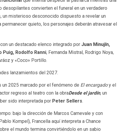
isfuncional
que intenta despedir al patriarca mientras una
 desopilantes convierten el funeral en un verdadero
os, un misterioso desconocido dispuesto a revelar un
 permanecer quieto, los personajes deberán atravesar el
a con un destacado elenco integrado por
Juan Minujín
,
o Puig, Rodolfo Ranni
, Fernanda Mistral, Rodrigo Noya,
ráoz y «Coco» Portillo.
andes lanzamientos del 2027.
tras un 2025 marcado por el fenómeno de
El encargado
y el
 actor regreso al teatro con la obra
Desde el jardín
, un
ber sido interpretada por
Peter Sellers
.
empo: bajo la dirección de Marcos Carnevale y con
Pablo Kompel), Francella aquí interpreta a Chance
obre el mundo termina convirtiéndolo en un sabio