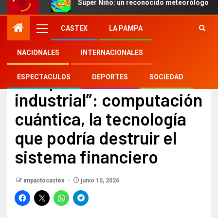
Súper Niño: un reconocido meteorólogo des
CASTEX
LA PAMPA
NACIONALES
INTERNACIONALES
NACIONALES
“La quinta revolución
ESPECTACULOS
DEPORTES
SOCIEDAD
industrial”: computación
cuántica, la tecnología
que podría destruir el
sistema financiero
impactocastex
junio 10, 2026