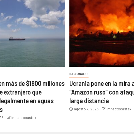
NACIONALES
en más de $1800 millones
Ucrania pone en la mira a
e extranjero que
“Amazon ruso” con ataq
legalmente en aguas
larga distancia
s
agosto 7, 2026
impactocastex
026
impactocastex