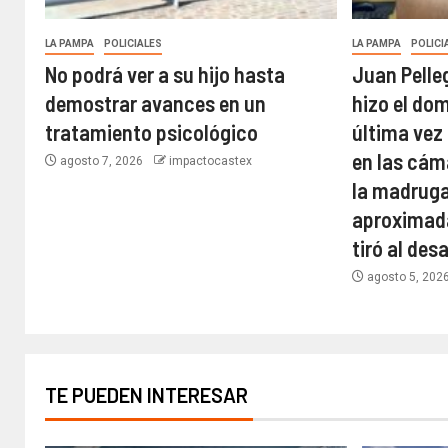
LA PAMPA
POLICIALES
LA PAMPA
POLICI
No podrá ver a su hijo hasta
Juan Pelle
demostrar avances en un
hizo el do
tratamiento psicológico
última vez
en las cám
agosto 7, 2026
impactocastex
la madruga
aproximada
tiró al de
agosto 5, 202
TE PUEDEN INTERESAR