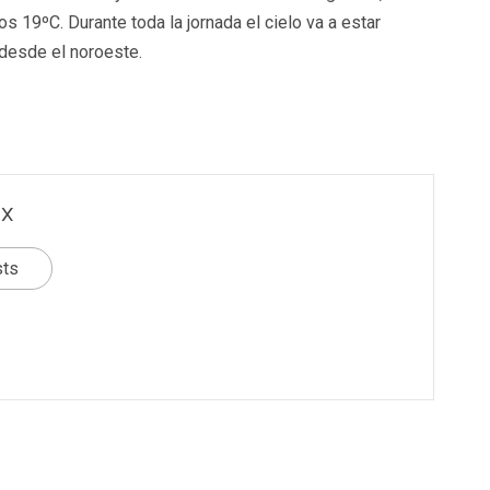
s 19ºC. Durante toda la jornada el cielo va a estar
r desde el noroeste.
x
sts