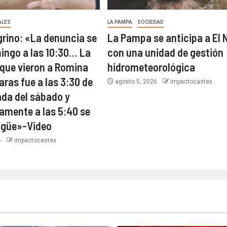
ALES
LA PAMPA
SOCIEDAD
grino: «La denuncia se
La Pampa se anticipa a El 
mingo a las 10:30… La
con una unidad de gestión
 que vieron a Romina
hidrometeorológica
aras fue a las 3:30 de
agosto 5, 2026
impactocastex
da del sábado y
mente a las 5:40 se
sagüe»-Video
6
impactocastex