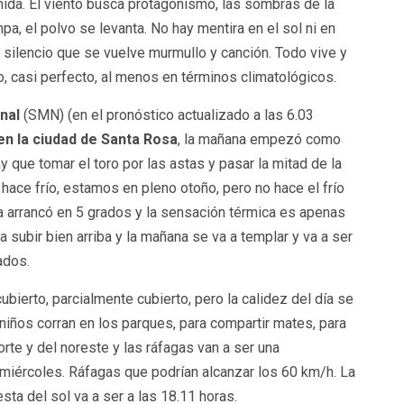
ida. El viento busca protagonismo, las sombras de la
 el polvo se levanta. No hay mentira en el sol ni en
 silencio que se vuelve murmullo y canción. Todo vive y
do, casi perfecto, al menos en términos climatológicos.
nal
(SMN) (en el pronóstico actualizado a las 6.03
n la ciudad de Santa Rosa
, la mañana empezó como
 que tomar el toro por las astas y pasar la mitad de la
 hace frío, estamos en pleno otoño, pero no hace el frío
ma arrancó en 5 grados y la sensación térmica es apenas
 subir bien arriba y la mañana se va a templar y va a ser
ados.
cubierto, parcialmente cubierto, pero la calidez del día se
s niños corran en los parques, para compartir mates, para
norte y del noreste y las ráfagas van a ser una
miércoles. Ráfagas que podrían alcanzar los 60 km/h. La
ta del sol va a ser a las 18.11 horas.