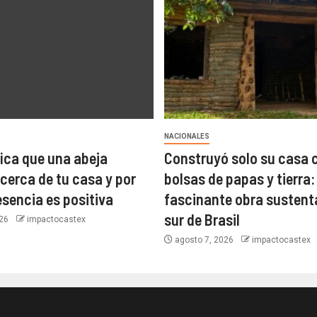
NACIONALES
fica que una abeja
Construyó solo su casa 
cerca de tu casa y por
bolsas de papas y tierra: 
esencia es positiva
fascinante obra sustenta
sur de Brasil
026
impactocastex
agosto 7, 2026
impactocastex