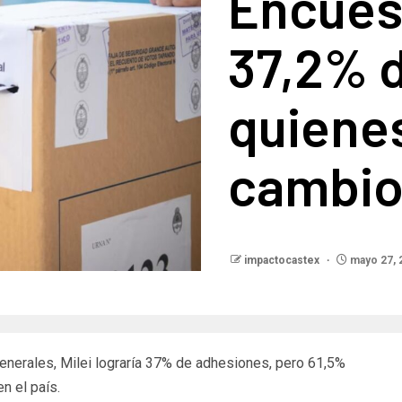
Encuest
37,2% 
quiene
cambio
impactocastex
mayo 27, 
enerales, Milei lograría 37% de adhesiones, pero 61,5%
n el país.