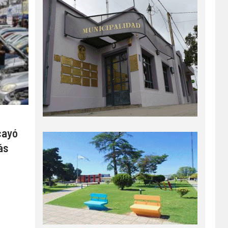
cayó
ás