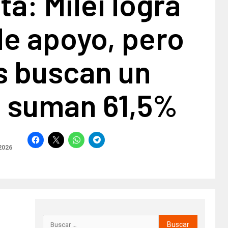
a: Milei logra
de apoyo, pero
s buscan un
 suman 61,5%
2026