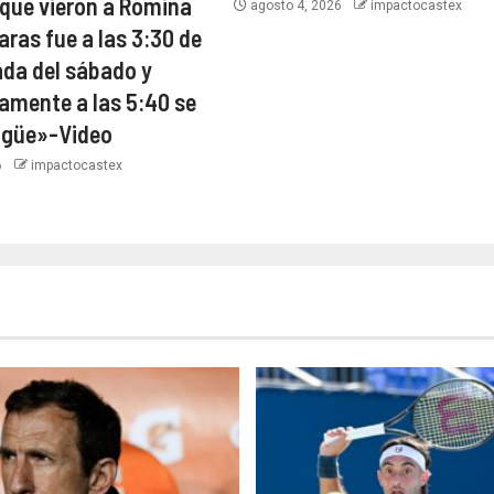
 que vieron a Romina
agosto 4, 2026
impactocastex
aras fue a las 3:30 de
da del sábado y
mente a las 5:40 se
sagüe»-Video
6
impactocastex