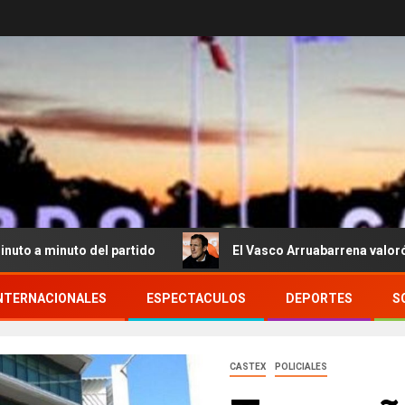
 del partido
El Vasco Arruabarrena valoró la primera vic
NTERNACIONALES
ESPECTACULOS
DEPORTES
S
CASTEX
POLICIALES