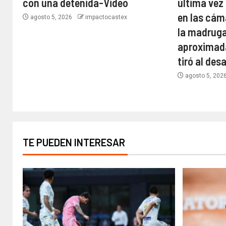
con una detenida-Video
última vez
en las cám
agosto 5, 2026
impactocastex
la madruga
aproximada
tiró al de
agosto 5, 202
TE PUEDEN INTERESAR