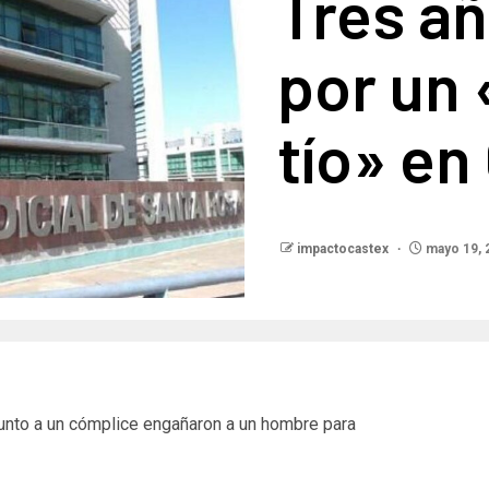
Tres añ
por un 
tío» en
impactocastex
mayo 19, 
junto a un cómplice engañaron a un hombre para