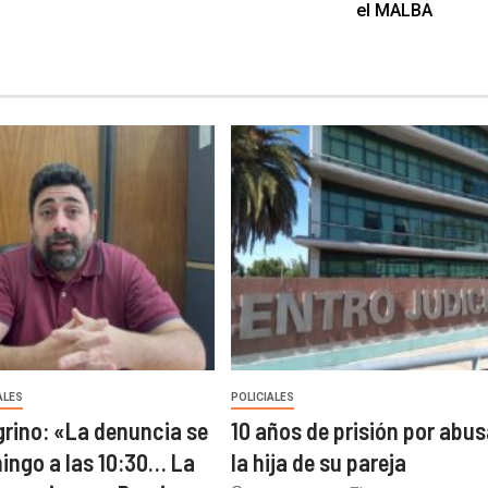
el MALBA
ALES
POLICIALES
grino: «La denuncia se
10 años de prisión por abus
mingo a las 10:30… La
la hija de su pareja