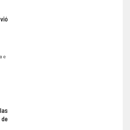
vió
a e
ulas
o de