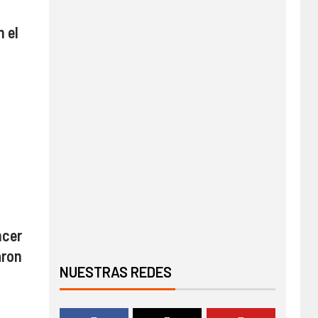
 el
ncer
aron
NUESTRAS REDES